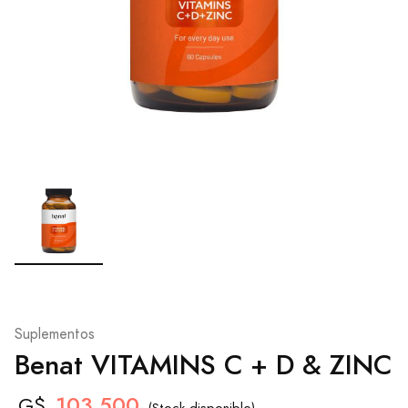
Suplementos
Benat VITAMINS C + D & ZINC
103.500
G$
(Stock disponible)