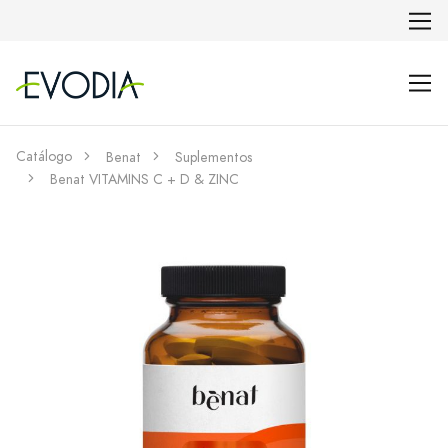
Catálogo
Benat
Suplementos
Benat VITAMINS C + D & ZINC