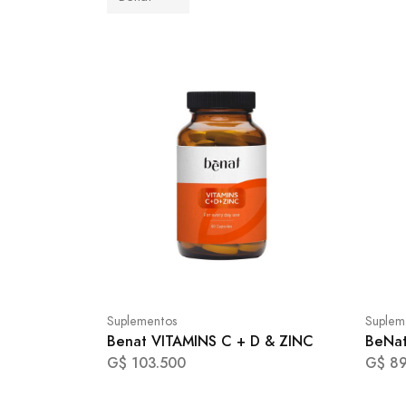
Suplementos
Suplem
Benat VITAMINS C + D & ZINC
BeNat
G$ 103.500
G$ 89