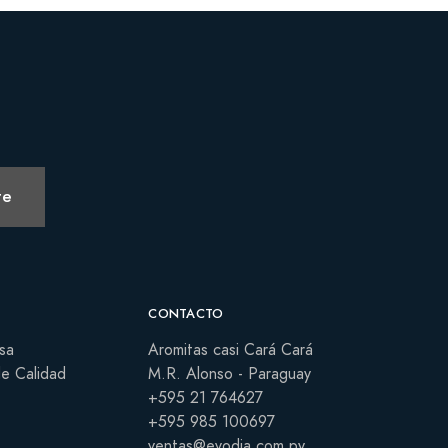
te
CONTACTO
sa
Aromitas casi Cará Cará
de Calidad
M.R. Alonso - Paraguay
+595 21 764627
+595 985 100697
ventas@evodia.com.py