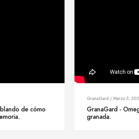
GranaGard / Marzo 5, 20
ablando de cómo
GranaGard - Omega
emoria.
granada.