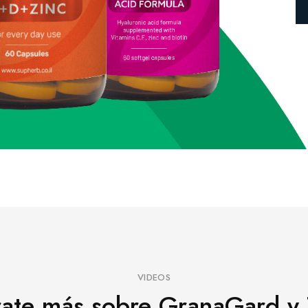
VIDEOS
rate más sobre GranaGard y T